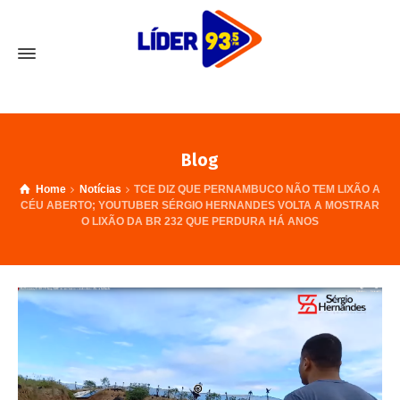
Blog
Home
Notícias
TCE DIZ QUE PERNAMBUCO NÃO TEM LIXÃO A
CÉU ABERTO; YOUTUBER SÉRGIO HERNANDES VOLTA A MOSTRAR
O LIXÃO DA BR 232 QUE PERDURA HÁ ANOS