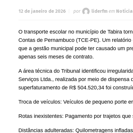
12 de janeiro de 2026
por
liderfm
em
Notícia
O transporte escolar no município de Tabira tor
Contas de Pernambuco (TCE-PE). Um relatório d
que a gestão municipal pode ter causado um pre
apenas seis meses de contrato.
A área técnica do Tribunal identificou irregul
Serviços Ltda., realizada por meio de dispensa d
superfaturamento de R$ 504.520,34 foi construíd
Troca de veículos: Veículos de pequeno porte 
Rotas inexistentes: Pagamento por trajetos qu
Distâncias adulteradas: Quilometragens inflada