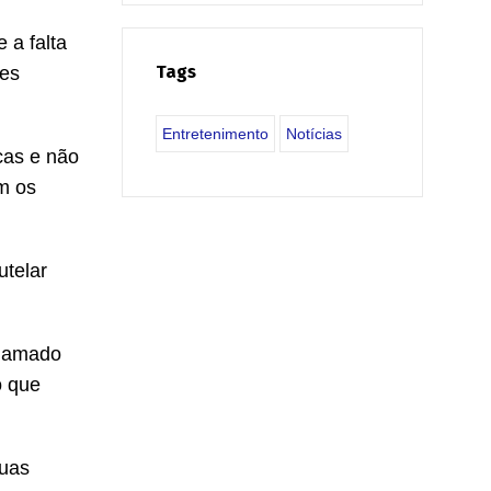
 a falta
Tags
ões
Entretenimento
Notícias
icas e não
m os
utelar
chamado
o que
duas