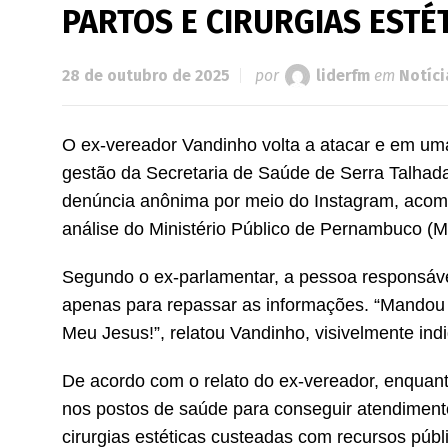
PARTOS E CIRURGIAS ESTÉ
28 de outubro de 2025
por
liderfm
em
Notíci
O ex-vereador Vandinho volta a atacar e em uma
gestão da Secretaria de Saúde de Serra Talhada
denúncia anônima por meio do Instagram, acom
análise do Ministério Público de Pernambuco (
Segundo o ex-parlamentar, a pessoa responsável 
apenas para repassar as informações. “Mandou 
Meu Jesus!”, relatou Vandinho, visivelmente ind
De acordo com o relato do ex-vereador, enquant
nos postos de saúde para conseguir atendimento
cirurgias estéticas custeadas com recursos públ