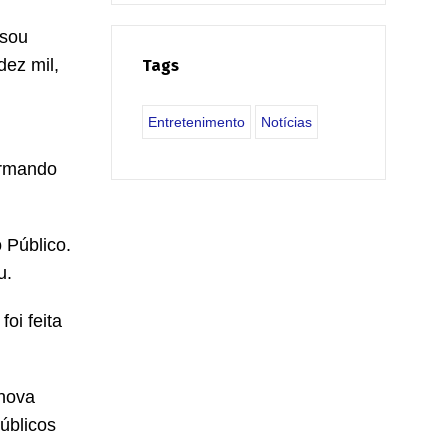
ssou
ez mil,
Tags
Entretenimento
Notícias
ormando
 Público.
u.
oi feita
 nova
úblicos