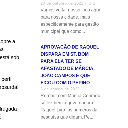
20 de outubro de 2021 |
1
Vamos voltar nosso foco aqui
para nossa cidade, mais
especificamente para gestão
municipal que como...
sobre a
APROVAÇÃO DE RAQUEL
ma
DISPARA EM ST, BOM
está sob
PARA ELA TER SE
AFASTADO DE MÁRCIA,
JOÃO CAMPOS É QUE
perfil
FICOU COM O PEPINO
absurda!
6 de agosto de 2026
Romper com Márcia Conrado
só fez bem a governadora
adrugada
Raquel Lyra, os números da
é
pesquisa que digam. Pe...