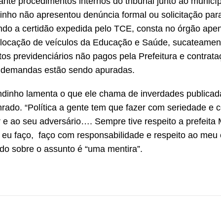
ante procedimentos internos do tribunal junto ao municí
inho não apresentou denúncia formal ou solicitação par
do a certidão expedida pelo TCE, consta no órgão ape
, locação de veículos da Educação e Saúde, sucateamen
bitos previdenciários não pagos pela Prefeitura e contrat
s demandas estão sendo apuradas.
dinho lamenta o que ele chama de inverdades publicad
nrado. “Política a gente tem que fazer com seriedade e 
 e ao seu adversário…. Sempre tive respeito a prefeita 
eu faço, faço com responsabilidade e respeito ao meu o
ado sobre o assunto é “uma mentira”.