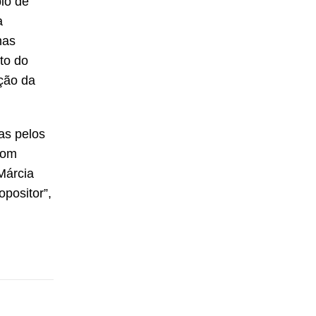
pio de
a
nas
to do
ação da
as pelos
com
Márcia
positor”,