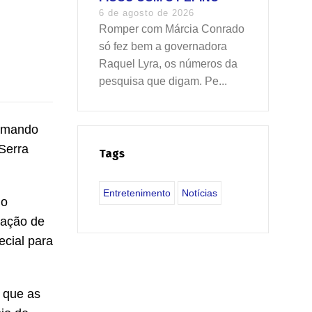
6 de agosto de 2026
Romper com Márcia Conrado
só fez bem a governadora
Raquel Lyra, os números da
pesquisa que digam. Pe...
ormando
Serra
Tags
Entretenimento
Notícias
 o
gação de
ecial para
 que as